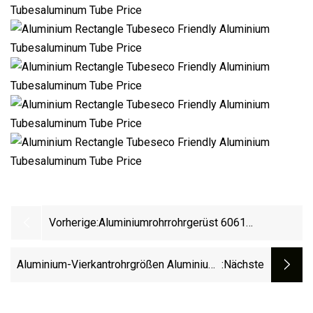
Vorherige:
Aluminiumrohrrohrgerüst 6061
Aluminiumrohrprofile, Aluminiumrohre
Lieferanten
Aluminium-Vierkantrohrgrößen Aluminium-
:nächste
Zigarrenrohr