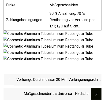
Dicke
Maßgeschneidert
30 % Anzahlung, 70 %
Zahlungsbedingungen
Restbetrag vor Versand per
T/T; L/C auf Sicht...
Vorherige:
Durchmesser 30 Mm Verlängerungsrohr
Aus Aluminium, Ersatz Für Staubsauger-
Teleskoprohr Mit Druckknopf
Maßgeschneidertes Universal-
:nächste
Staubsaugerrohr Aus Kunststoff,