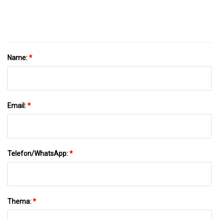
Durchmesser 42 Mm, Kompatibel Mit
Gängigen Staubsauger-Schlauchaufsätzen
Name:
*
Email:
*
Telefon/WhatsApp:
*
Thema:
*