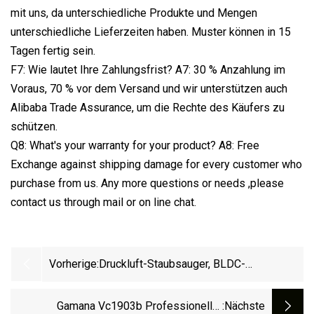
mit uns, da unterschiedliche Produkte und Mengen
unterschiedliche Lieferzeiten haben. Muster können in 15
Tagen fertig sein.
F7: Wie lautet Ihre Zahlungsfrist? A7: 30 % Anzahlung im
Voraus, 70 % vor dem Versand und wir unterstützen auch
Alibaba Trade Assurance, um die Rechte des Käufers zu
schützen.
Q8: What's your warranty for your product? A8: Free
Exchange against shipping damage for every customer who
purchase from us. Any more questions or needs ,please
contact us through mail or on line chat.
Vorherige:
Druckluft-Staubsauger, BLDC-
Handstaubsauger, Kabelloser Reiniger
Mit Wiederaufladbarem Akku, Ultraleichter
Gamana Vc1903b Professioneller
:nächste