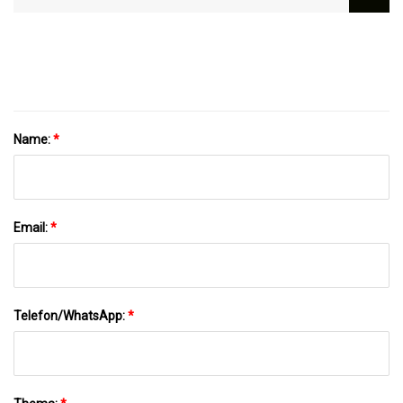
Mini-Autostaubsauger, Für Auto, Zuhause,
Kabelloser Wiederaufladbarer
Haustiere Und Andere Spalten
Handstaubsauger Für Den Haushalt Für
Den Heimgebrauch
Name:
*
Email:
*
Telefon/WhatsApp:
*