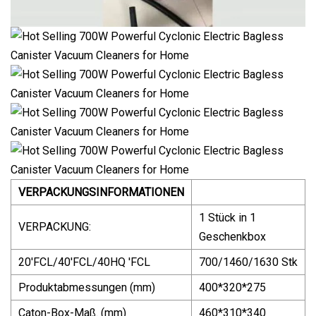
VERPACKUNGSINFORMATIONEN
1 Stück in 1
VERPACKUNG:
Geschenkbox
20'FCL/40'FCL/40HQ 'FCL
700/1460/1630 Stk
Produktabmessungen (mm)
400*320*275
Caton-Box-Maß. (mm)
460*310*340