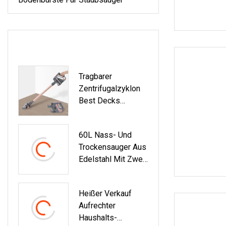
NEUESTE PRODUKTE
Tragbarer
Zentrifugalzyklon
Best Decks
Darkroom
Skateboards
60L Nass- Und
Elements
Trockensauger Aus
Skateboard
Edelstahl Mit Zwei
Handstaubsauger
Motoren
Heißer Verkauf
Aufrechter
Haushalts-