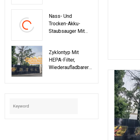
Handheld
Aspiradora
Nass- Und
Tragbarer
Trocken-Akku-
Wiederaufladbarer
Staubsauger Mit
Zyklon-Wireless-
Mopp, 60 Minuten
Staubsauger
Langlebiger,
Zyklontyp Mit
Aufrechter Stiel
HEPA-Filter,
Wiederaufladbarer
Staubsauger, 10 %
Rabatt