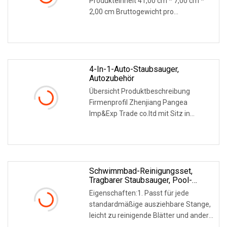
Produkteinheit 41,00 cm * 7,00 cm *
2,00 cm Bruttogewicht pro
Produkteinheit 1,000 kg Lie
WEITERLESEN
4-In-1-Auto-Staubsauger,
Autozubehör
Übersicht Produktbeschreibung
Firmenprofil Zhenjiang Pangea
Imp&Exp Trade co.ltd mit Sitz in
Zhenjiang, Provinz Jiangsu
WEITERLESEN
Schwimmbad-Reinigungsset,
Tragbarer Staubsauger, Pool-
Reinigungszubehör Mit Zauberstab
Eigenschaften:1. Passt für jede
standardmäßige ausziehbare Stange,
leicht zu reinigende Blätter und andere
Ablagerunge