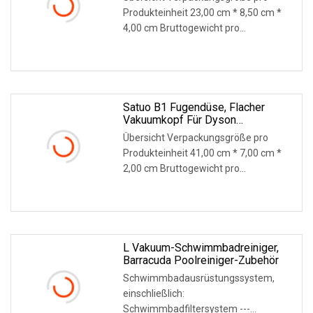
Zubehör
Produkteinheit 23,00 cm * 8,50 cm *
4,00 cm Bruttogewicht pro
Produkteinheit 0,100 kg Pro
WEITERLESEN
Satuo B1 Fugendüse, Flacher
Vakuumkopf Für Dyson
Staubsauger, Ersatzteile, Zubehör
Übersicht Verpackungsgröße pro
Produkteinheit 41,00 cm * 7,00 cm *
2,00 cm Bruttogewicht pro
Produkteinheit 1,000 kg Lie
WEITERLESEN
L Vakuum-Schwimmbadreiniger,
Barracuda Poolreiniger-Zubehör
Schwimmbadausrüstungssystem,
einschließlich:
Schwimmbadfiltersystem ---