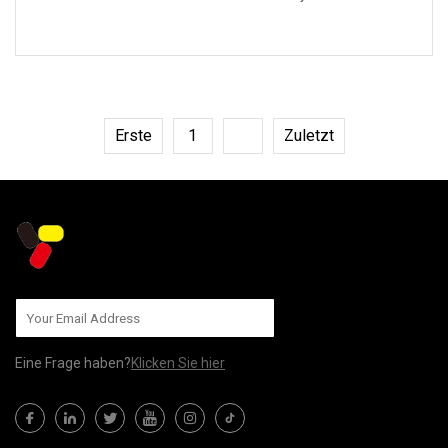
Poolsandfilter, Integralfilter,
WEITERLESEN
kommerzieller Sa
Erste
1
2
Zuletzt
Eine Frage haben?
Klicken Sie hier