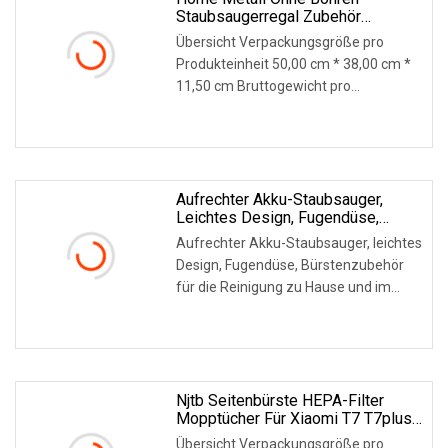
Staubsaugerregal Zubehör
Aufbewahrungshalter Exklusive
Übersicht Verpackungsgröße pro
Verwendung Für Dyson-Ständer
Produkteinheit 50,00 cm * 38,00 cm *
11,50 cm Bruttogewicht pro
Produkteinheit 2,200 kg L
WEITERLESEN
Aufrechter Akku-Staubsauger,
Leichtes Design, Fugendüse,
Bürstenzubehör Für Die Reinigung
Aufrechter Akku-Staubsauger, leichtes
Zu Hause Und Im Auto
Design, Fugendüse, Bürstenzubehör
für die Reinigung zu Hause und im
Auto
WEITERLESEN
Njtb Seitenbürste HEPA-Filter
Mopptücher Für Xiaomi T7 T7plus
S7 Für Roborock Staubsauger
Übersicht Verpackungsgröße pro