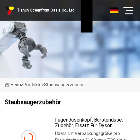
Tianjin Oceanfront Oasis Co., Ltd
Heim
>
Produkte
>
Staubsaugerzubehör
Staubsaugerzubehör
Fugendüsenkopf, Bürstendüse,
Zubehör, Ersatz Für Dyson
V11/V10/V8/V7/Sv10/Sv11 Akku-
Übersicht Verpackungsgröße pro
Staubsauger-Teile