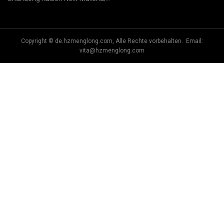
Co., Ltd.
Copyright © de.hzmenglong.com, Alle Rechte vorbehalten. Email:
vita@hzmenglong.com