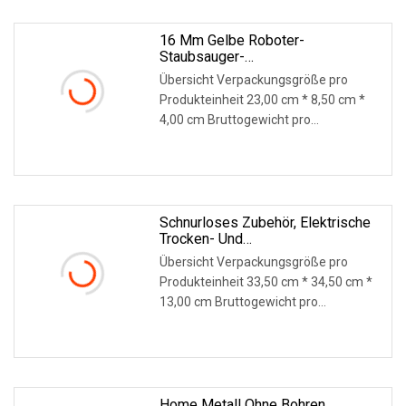
16 Mm Gelbe Roboter-
Staubsauger-
Schwellenrampenmatte Für Xiaomi
Übersicht Verpackungsgröße pro
Irobot Ecovacs Roborock Roboter-
Produkteinheit 23,00 cm * 8,50 cm *
Staubsauger-Zubehör
4,00 cm Bruttogewicht pro
Produkteinheit 0,100 kg Pro
WEITERLESEN
Schnurloses Zubehör, Elektrische
Trocken- Und
Nasswischkopfbürste Mit
Übersicht Verpackungsgröße pro
Wassertank, Passend Für Dysons
Produkteinheit 33,50 cm * 34,50 cm *
Staubsauger
13,00 cm Bruttogewicht pro
Produkteinheit 4.000 kg L
WEITERLESEN
Home Metall Ohne Bohren