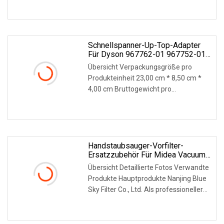
WEITERLESEN
Schnellspanner-Up-Top-Adapter
Für Dyson 967762-01 967752-01
Up-Adapter Für Dyson V7 V8 V10
Übersicht Verpackungsgröße pro
V11 V15 Staubsauger-Zubehör
Produkteinheit 23,00 cm * 8,50 cm *
4,00 cm Bruttogewicht pro
Produkteinheit 0,100 kg Pro
WEITERLESEN
Handstaubsauger-Vorfilter-
Ersatzzubehör Für Midea Vacuum
Stick Mvc-Sc861 Sc861
Übersicht Detaillierte Fotos Verwandte
Produkte Hauptprodukte Nanjing Blue
Sky Filter Co., Ltd. Als professioneller
Hers
WEITERLESEN