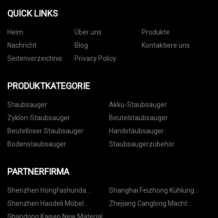
QUICK LINKS
Heim
Über uns
Produkte
Nachricht
Blog
Kontaktiere uns
Seitenverzeichnis
Privacy Policy
PRODUKTKATEGORIE
Staubsauger
Akku-Staubsauger
Zyklon-Staubsauger
Beutelstaubsauger
Beutelloser Staubsauger
Handstaubsauger
Bodenstaubsauger
Staubsaugerzubehör
PARTNERFIRMA
Shenzhen Hongfashunda
Shanghai Feizhong Kühlung
Schimmel Co., Ltd
Ausrüstung Co., GmbH.
Shenzhen Haodeli Möbel
Zhejiang Canglong Macht
Passend Co., Ltd.
Maschinen Co., Ltd.
Shandong Kaisen New Material